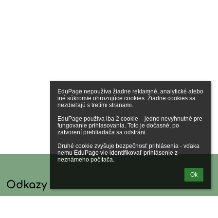
EduPage nepoužíva žiadne reklamné, analytické alebo 
iné súkromie ohrozujúce cookies. Žiadne cookies sa 
nezdieľajú s tretími stranami.

EduPage používa iba 2 cookie – jedno nevyhnutné pre 
fungovanie prihlasovania. Toto je dočasné, po 
zatvorení prehliadača sa odstráni.

Druhé cookie zvyšuje bezpečnosť prihlásenia - vďaka 
nemu EduPage vie identifikovať prihlásenie z 
neznámeho počítača.
Ok
Odkazy
Správca obsahu