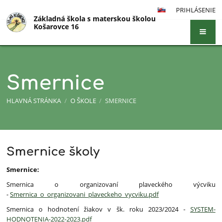
PRIHLÁSENIE
Základná škola s materskou školou
Košarovce 16
Smernice
HLAVNÁ STRÁNKA
/
O ŠKOLE
/
SMERNICE
Smernice školy
Smernice
Smernice:
Smernica o organizovaní plaveckého výcviku
-
Smernica_o_organizovani_plaveckeho_vycviku.pdf
Smernica o hodnotení žiakov v šk. roku 2023/2024 -
SYSTEM-
HODNOTENIA-2022-2023.pdf