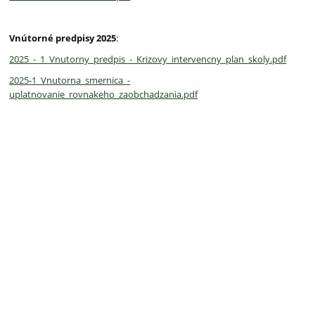
Vnútorné predpisy 2025
:
2025_-_1_Vnutorny_predpis_-_Krizovy_intervencny_plan_skoly.pdf
2025-1_Vnutorna_smernica_-
uplatnovanie_rovnakeho_zaobchadzania.pdf