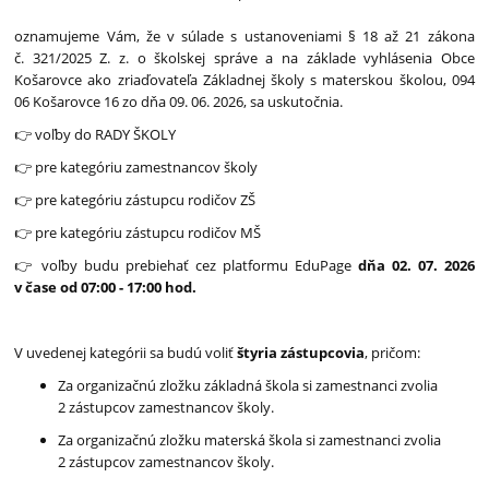
oznamujeme Vám, že v súlade s ustanoveniami § 18 až 21 zákona
č. 321/2025 Z. z. o školskej správe a na základe vyhlásenia Obce
Košarovce ako zriaďovateľa Základnej školy s materskou školou, 094
06 Košarovce 16 zo dňa 09. 06. 2026, sa uskutočnia.
👉 voľby do RADY ŠKOLY
👉 pre kategóriu zamestnancov školy
👉 pre kategóriu zástupcu rodičov ZŠ
👉 pre kategóriu zástupcu rodičov MŠ
👉 voľby budu prebiehať cez platformu EduPage
dňa 02. 07. 2026
v čase od 07:00 - 17:00 hod.
V uvedenej kategórii sa budú voliť
štyria zástupcovia
, pričom:
Za organizačnú zložku základná škola si zamestnanci zvolia
2 zástupcov zamestnancov školy.
Za organizačnú zložku materská škola si zamestnanci zvolia
2 zástupcov zamestnancov školy.