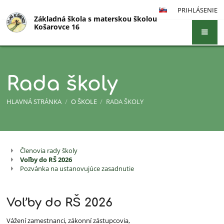
PRIHLÁSENIE
Základná škola s materskou školou
Košarovce 16
Rada školy
HLAVNÁ STRÁNKA
/
O ŠKOLE
/
RADA ŠKOLY
Členovia rady školy
Rada
Voľby do RŠ 2026
školy
Pozvánka na ustanovujúce zasadnutie
Voľby do RŠ 2026
Vážení zamestnanci, zákonní zástupcovia,