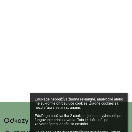
EduPage nepoužíva žiadne reklamné, analytické alebo 
iné súkromie ohrozujúce cookies. Žiadne cookies sa 
nezdieľajú s tretími stranami.

EduPage používa iba 2 cookie – jedno nevyhnutné pre 
Odkazy
fungovanie prihlasovania. Toto je dočasné, po 
zatvorení prehliadača sa odstráni.
