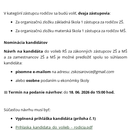
V kategórií zástupcu rodičov sa budú voliť,
dvaja zástupovia
:
Za organizačnú zložku základná škola 1 zástupca za rodičov ZŠ.
Za organizačnú zložku materská škola 1 zástupca za rodičov MŠ.
Nominácia kandidátov
Návrh na kandidáta
do volieb RŠ za zákonných zástupcov ZŠ a MŠ
a za zamestnancov ZŠ a MŠ je možné predložiť spolu so súhlasom
kandidáta:
písomne e-mailom
na adresu:
zskosarovce@gmail.com
alebo
osobne
podaním u ekonómky školy
📅
Termín na podanie návrhov:
do
18. 06. 2026 do 15:00 hod.
Súčasťou návrhu musí byť:
Vyplnená prihláška kandidáta (príloha č.1)
Prihlaska_kandidata_do_volieb_-_rodicia.pdf