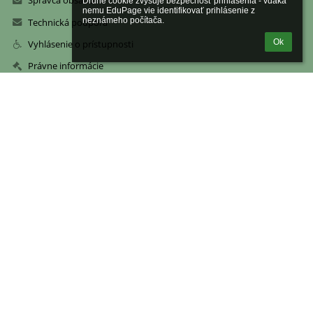
Správca obsahu
Druhé cookie zvyšuje bezpečnosť prihlásenia - vďaka 
nemu EduPage vie identifikovať prihlásenie z 
neznámeho počítača.
Technická podpora
Ok
Vyhlásenie o prístupnosti
Právne informácie
Zásady ochrany osobných údajov
Údaje o prevádzkovateľovi
Mapa stránok
Kontakty
Základná škola s materskou školou Košarovce 16
zskosarovce@gmail.com
zskosarovce@gmail.com
zskosarovce@gmail.com
0574498128 - pevná linka
0918698460 - riaditeľka školy
094 06 Košarovce 16